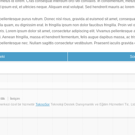
or metus id lorem. Cras consequat interdum orci vel convallis. In condimentum, metus
get ipsum est, et ultricies neque. Aliquam erat volutpat. Sed hendrerit mauris ac lore
pellentesque purus rutrum. Donec nisl risus, gravida at euismod sit amet, consequat
 quam, eu dignissim erat. In fringilla ipsum non dolor faucibus fringilla. Proin vel 
uris. Lorem ipsum dolor sit amet, consectetur adipiscing elit. Vivamus pellentesqu
isi. Aenean fringilla, massa et hendrerit fermentum, felis augue dapibus massa, ac t
pellentesque nec. Nullam sagittis consectetur vestibulum. Praesent iaculis gravida e
eki
So
lilik
İletişim
 merkezi özel bir hizmettir
TeknoSor
Teknoloji Destek Danışmanlık ve Eğitim Hizmetleri Tic. Ltd