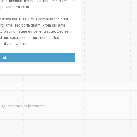
 quis tincidunt tempor, elit neque consectetur
m pulvinar euismod.
 at massa. Duis luctus convallis tincidunt.
orci ante, sed porta quam. Proin dui ante,
e adipiscing neque eu pellentesque. Sed sem
ristique sapien dolor eget neque. Sed
rat vitae varius.
nraki →
. Şti. tarafından sağlanmaktadır.