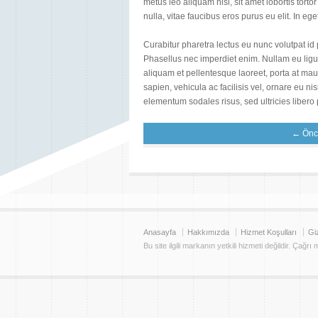
metus leo aliquam nisi, sit amet lobortis tort
nulla, vitae faucibus eros purus eu elit. In e
Curabitur pharetra lectus eu nunc volutpat id 
Phasellus nec imperdiet enim. Nullam eu ligula
aliquam et pellentesque laoreet, porta at ma
sapien, vehicula ac facilisis vel, ornare eu n
elementum sodales risus, sed ultricies libero 
← Önc
Anasayfa
Hakkımızda
Hizmet Koşulları
Giz
Bu site ilgili markanın yetkili hizmeti değildir. Çağrı