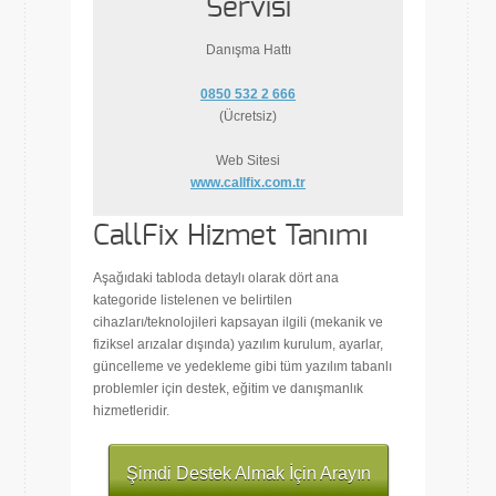
Servisi
Danışma Hattı
0850 532 2 666
(Ücretsiz)
Web Sitesi
www.callfix.com.tr
CallFix Hizmet Tanımı
Aşağıdaki tabloda detaylı olarak dört ana
kategoride listelenen ve belirtilen
cihazları/teknolojileri kapsayan ilgili (mekanik ve
fiziksel arızalar dışında) yazılım kurulum, ayarlar,
güncelleme ve yedekleme gibi tüm yazılım tabanlı
problemler için destek, eğitim ve danışmanlık
hizmetleridir.
Şimdi Destek Almak İçin Arayın