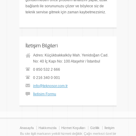
göndermeden önce problem analizini yapar, uzak
bağlantı ile sorununuzu çözer ve böylece siz de
teknik servise gitmek için zaman kaybetmezsiniz.
İletişim Bilgileri
Adres: Küçükbakkalköy Mah. Yenidoğan Cad.
No: 40 İç Kapı No: 100 Ataşehir / İstanbul
0 850 532 2 666
0 216 340 0 001
info@teknosor.com.tr
İletişim Formu
Anasayfa
Hakkımızda
Hizmet Koşulları
Gizlilik
İletişim
Bu site ilgili markanın yetkili hizmeti değildir. Çağrı merkezi özel bir