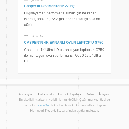
Casper’ın Dev Mönitörü: 27 inç
Bilgisayardan performans almak için ne kadar
işlemci, anakart, RAM gibi donanımlar iyi olsa da
görün...
22 Eyl 2018
CASPER’IN 4K EKRANLI OYUN LEPTOP’U G750
Casper’ın 4K Ultra HD ekranlı oyun leptop’un G750
ile muhteşem oyun performansı. G750 15.6” Ultra
HD...
Anasayfa
Hakkımızda
Hizmet Koşulları
Gizlilik
İletişim
Bu site ilgili markanın yetkili hizmeti değildir. Çağrı merkezi özel bir
hizmettir
TeknoSor
Teknoloji Destek Danışmanlık ve Eğitim
Hizmetleri Tic. Ltd. Şti. tarafından sağlanmaktadır.