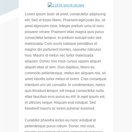
Lorem ipsum dolor sit amet, consectetur adipiscing
elit. Sed ut turpis libero. Praesent eget justo dui, sit
amet dignissim risus. Integer pretium urna id nunc
posuere ornare. Praesent vitae magna quis purus
consectetur tempus. In pretium suscipit odio sed
malesuada. Cum sociis natoque penatibus et
magnis dis parturient montes, nascetur ridiculus
mus. Mauris id metus nec tortor malesuada
aliquam. Donec non risus cursus sapien aliquet
aliquet vitae et sem. Duis dapibus, libero eu
commodo pellentesque, metus leo aliquam nisi, sit
amet lobortis tortor metus id lorem. Cras consequat
interdum orci vel convallis. In condimentum, metus
quis tincidunt tempor, elit neque consectetur nulla,
vitae faucibus eros purus eu elit. In eget ipsum est,
et ultricies neque. Aliquam erat volutpat. Sed
hendrerit mauris ac lorem pulvinar euismod.
Curabitur pharetra lectus eu nunc volutpat id
pellentesque purus rutrum. Donec nisl risus,