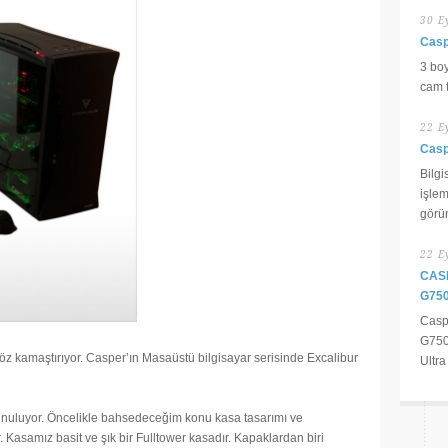
30 E
Casp
3 boy
cam t
22 E
Casp
Bilg
işlem
görün
22 E
CAS
G75
Caspe
G750
göz kamaştırıyor. Casper’ın Masaüstü bilgisayar serisinde Excalibur
Ultra
e sunuluyor. Öncelikle bahsedeceğim konu kasa tasarımı ve
 Kasamız basit ve şık bir Fulltower kasadır. Kapaklardan biri