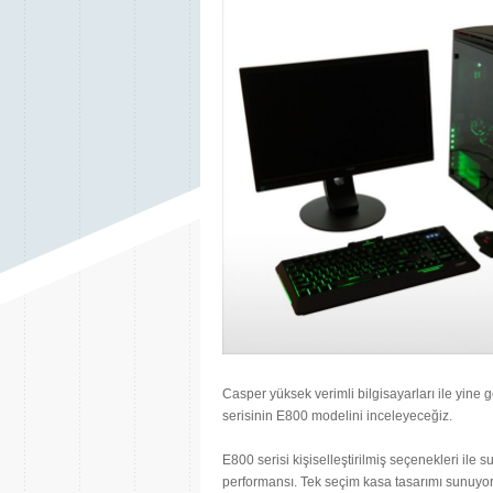
Casper yüksek verimli bilgisayarları ile yine 
serisinin E800 modelini inceleyeceğiz.
E800 serisi kişiselleştirilmiş seçenekleri il
performansı. Tek seçim kasa tasarımı sunuyor.