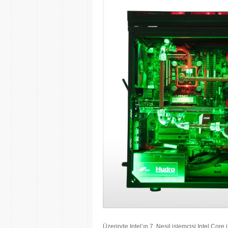
Üzerinde Intel’ın 7. Nesil işlemcisi Intel Cor