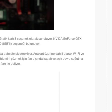
. Grafik kartı 3 seçenek olarak sunuluyor. NVIDA GeForce GTX
0 8GB’lık seçeneği bulunuyor.
a bahsetmek gerekiyor. Anakart üzerine dahili olarak Wi-Fi ve
blemini çözmek için fan dışında kapalı ve açık devre soğutma
are ile geliyor.