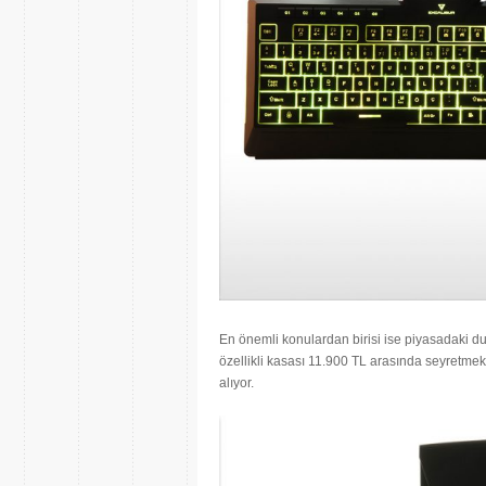
En önemli konulardan birisi ise piyasadaki dur
özellikli kasası 11.900 TL arasında seyretmek
alıyor.