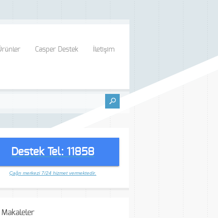
Ürünler
Casper Destek
İletişim
Destek Tel: 11858
Çağrı merkezi 7/24 hizmet vermektedir.
 Makaleler