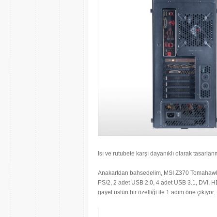
Isı ve rutubete karşı dayanıklı olarak tasarla
Anakartdan bahsedelim, MSI Z370 Tomahawk 
PS/2, 2 adet USB 2.0, 4 adet USB 3.1, DVI, HD
gayet üstün bir özelliği ile 1 adım öne çıkıyor.