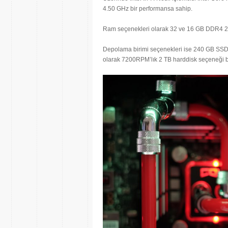
4.50 GHz bir performansa sahip.
Ram seçenekleri olarak 32 ve 16 GB DDR4 2
Depolama birimi seçenekleri ise 240 GB SS
olarak 7200RPM’lık 2 TB harddisk seçeneği 