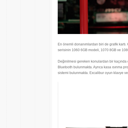
En önemli donanımlardan biri de grafik kartı
serisinin 1060 6GB modeli, 1070 8GB ve 108
Değinilmesi gereken konulardan bir kaçında d
Bluetooth bulunmakta. Ayrıca kasa ısınma pro
sistemi bulunmakta. Excalibur oyun klavye ve f