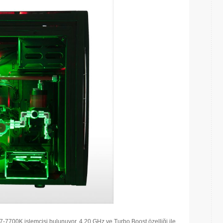
e i7-7700K işlemcisi bulunuyor. 4.20 GHz ve Turbo Boost özelliği ile