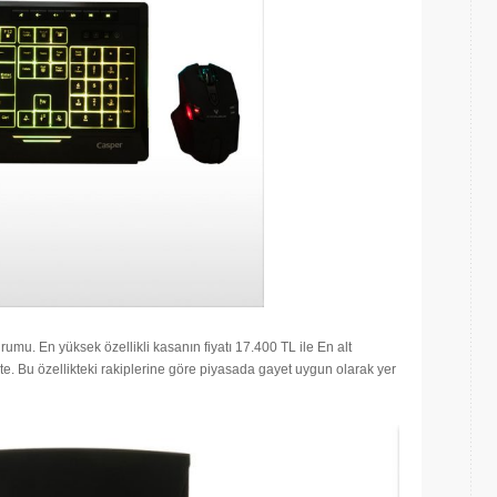
umu. En yüksek özellikli kasanın fiyatı 17.400 TL ile En alt
te. Bu özellikteki rakiplerine göre piyasada gayet uygun olarak yer