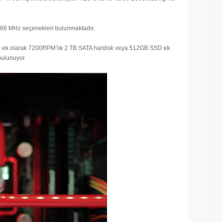
66 MHz seçenekleri bulunmaktadır.
D ek olarak 7200RPM’lık 2 TB SATA hardisk veya 512GB SSD ek
bulunuyor.