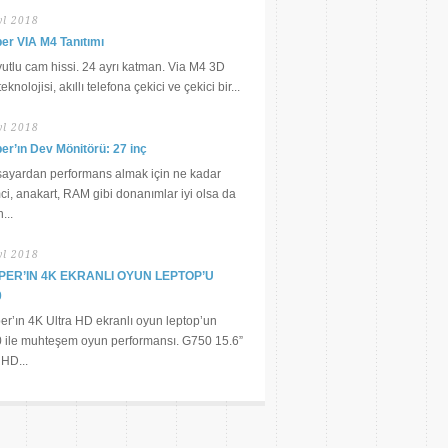
yl 2018
er VIA M4 Tanıtımı
utlu cam hissi. 24 ayrı katman. Via M4 3D
eknolojisi, akıllı telefona çekici ve çekici bir...
yl 2018
er’ın Dev Mönitörü: 27 inç
isayardan performans almak için ne kadar
ci, anakart, RAM gibi donanımlar iyi olsa da
...
yl 2018
PER’IN 4K EKRANLI OYUN LEPTOP’U
0
r’ın 4K Ultra HD ekranlı oyun leptop’un
 ile muhteşem oyun performansı. G750 15.6”
 HD...