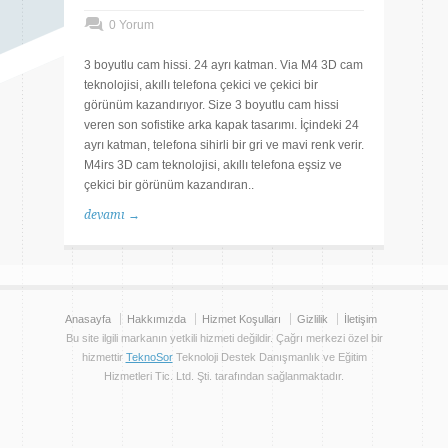
0 Yorum
3 boyutlu cam hissi. 24 ayrı katman. Via M4 3D cam
teknolojisi, akıllı telefona çekici ve çekici bir
görünüm kazandırıyor. Size 3 boyutlu cam hissi
veren son sofistike arka kapak tasarımı. İçindeki 24
ayrı katman, telefona sihirli bir gri ve mavi renk verir.
M4irs 3D cam teknolojisi, akıllı telefona eşsiz ve
çekici bir görünüm kazandıran..
devamı →
Anasayfa
Hakkımızda
Hizmet Koşulları
Gizlilik
İletişim
Bu site ilgili markanın yetkili hizmeti değildir. Çağrı merkezi özel bir
hizmettir
TeknoSor
Teknoloji Destek Danışmanlık ve Eğitim
Hizmetleri Tic. Ltd. Şti. tarafından sağlanmaktadır.