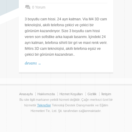
0 Yorum
3 boyutlu cam hissi. 24 ayrı katman. Via M4 3D cam
teknolojisi, akıllı telefona çekici ve çekici bir
görünüm kazandırıyor. Size 3 boyutlu cam hissi
veren son sofistike arka kapak tasarımı. İçindeki 24
ayrı katman, telefona sihirli bir gri ve mavi renk verir.
M4irs 3D cam teknolojisi, akıllı telefona eşsiz ve
çekici bir görünüm kazandıran..
devamı →
Anasayfa
Hakkımızda
Hizmet Koşulları
Gizlilik
İletişim
Bu site ilgili markanın yetkili hizmeti değildir. Çağrı merkezi özel bir
hizmettir
TeknoSor
Teknoloji Destek Danışmanlık ve Eğitim
Hizmetleri Tic. Ltd. Şti. tarafından sağlanmaktadır.